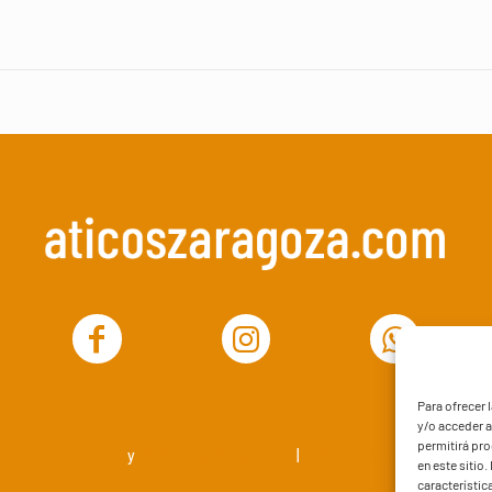
Para ofrecer 
y/o acceder a
permitirá pr
Aviso legal
y
Política de Privacidad
|
Política de cookies
en este sitio
característic