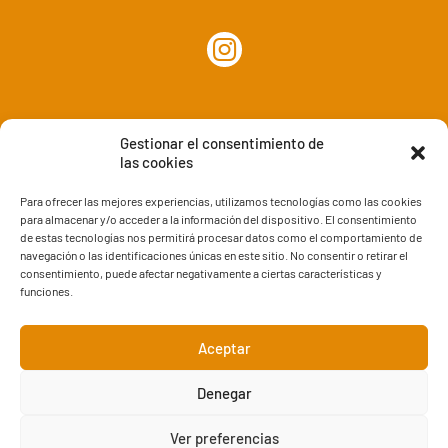
Gestionar el consentimiento de
las cookies
Para ofrecer las mejores experiencias, utilizamos tecnologías como las cookies
para almacenar y/o acceder a la información del dispositivo. El consentimiento
de estas tecnologías nos permitirá procesar datos como el comportamiento de
www.masquehogares.com
navegación o las identificaciones únicas en este sitio. No consentir o retirar el
consentimiento, puede afectar negativamente a ciertas características y
info@masquehogares.com
funciones.
www.decorazaragoza.com
Aceptar
Denegar
Aviso legal
y
Política de Privacidad
|
Política de cookies
Ver preferencias