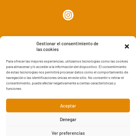
Gestionar el consentimiento de
las cookies
Para ofrecer las mejores experiencias, utilizamos tecnologías como las cookies
para almacenar y/o acceder a la información del dispositivo. El consentimiento
de estas tecnologías nos permitirá procesar datos como el comportamiento de
www.masquehogares.com
navegación o las identificaciones únicas en este sitio. No consentir o retirar el
consentimiento, puede afectar negativamente a ciertas características y
info@masquehogares.com
funciones.
www.decorazaragoza.com
Aceptar
Denegar
Aviso legal
y
Política de Privacidad
|
Política de cookies
Ver preferencias