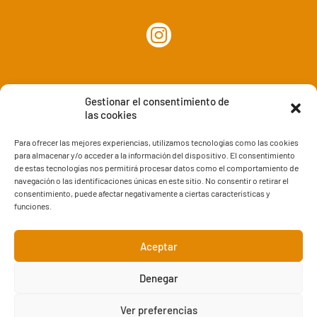
Gestionar el consentimiento de
las cookies
Para ofrecer las mejores experiencias, utilizamos tecnologías como las cookies
para almacenar y/o acceder a la información del dispositivo. El consentimiento
de estas tecnologías nos permitirá procesar datos como el comportamiento de
www.masquehogares.com
navegación o las identificaciones únicas en este sitio. No consentir o retirar el
consentimiento, puede afectar negativamente a ciertas características y
info@masquehogares.com
funciones.
www.decorazaragoza.com
Aceptar
Denegar
Aviso legal
y
Política de Privacidad
|
Política de cookies
Ver preferencias