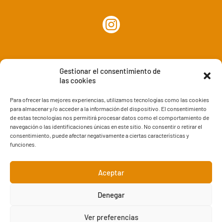
Gestionar el consentimiento de
las cookies
Para ofrecer las mejores experiencias, utilizamos tecnologías como las cookies
para almacenar y/o acceder a la información del dispositivo. El consentimiento
de estas tecnologías nos permitirá procesar datos como el comportamiento de
www.masquehogares.com
navegación o las identificaciones únicas en este sitio. No consentir o retirar el
consentimiento, puede afectar negativamente a ciertas características y
info@masquehogares.com
funciones.
www.decorazaragoza.com
Aceptar
Denegar
Aviso legal
y
Política de Privacidad
|
Política de cookies
Ver preferencias